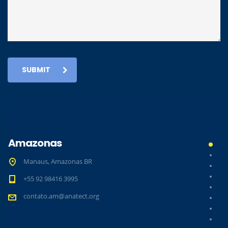
SUBMIT
Amazonas
Manaus, Amazonas BR
+55 92 98416 3995
contato.am@anatect.org