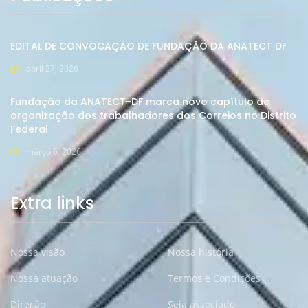
EDITAL DE CONVOCAÇÂO DE FUNDAÇÃO DA ANATECT DF
abril 27, 2026
Fundação da ANATECT-DF marca novo capítulo de
organização dos trabalhadores dos Correios no Distrito
Federal
março 6, 2026
Extra links
Nossa visão
Nossa história
Nossa atuação
Termos e Condições
Direção
Seja associado