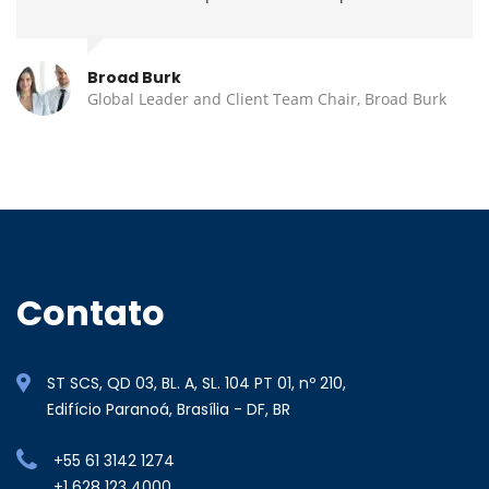
Broad Burk
Global Leader and Client Team Chair, Broad Burk
Contato
ST SCS, QD 03, BL. A, SL. 104 PT 01, nº 210,
Edifício Paranoá, Brasília - DF, BR
+55 61 3142 1274
+1 628 123 4000