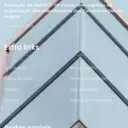
Fundação da ANATECT-DF marca novo capítulo de
organização dos trabalhadores dos Correios no Distrito
Federal
março 6, 2026
Extra links
Nossa visão
Nossa história
Nossa atuação
Termos e Condições
Direção
Seja associado
Contato
Política de Privacidade
Redes sociais