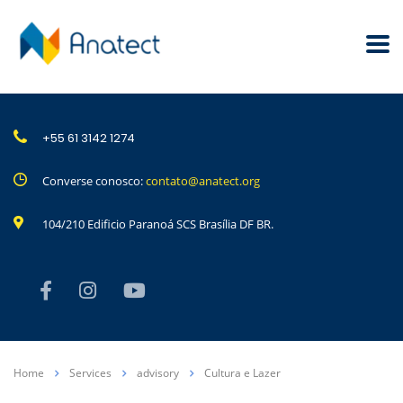
+55 61 3142 1274
Converse conosco:
contato@anatect.org
104/210 Edificio Paranoá SCS Brasília DF BR.
Home
Services
advisory
Cultura e Lazer