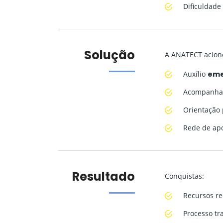
Dificuldad
Solução
A ANATECT acion
Auxílio
eme
Acompanhame
Orientação 
Rede de apo
Resultado
Conquistas:
Recursos re
Processo tr