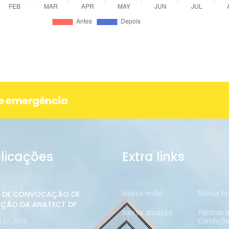
de emergência
licações
Extra links
Nossa visão
Nossa hi
L DE CONVOCAÇÂO DE
ÇÃO DA ANATECT DF
Nossa atuação
Termos 
Condiçõe
l 27, 2026