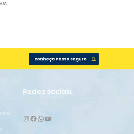
conheça nosso seguro
Redes sociais
stória
Instagram
Facebook
WhatsApp
Youtube
e
s