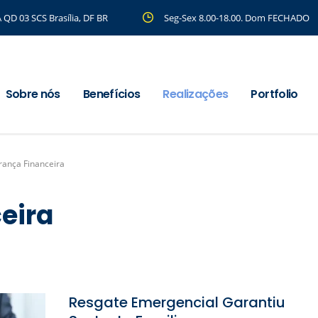
 QD 03 SCS Brasília, DF BR
Seg-Sex 8.00-18.00. Dom FECHADO
Sobre nós
Benefícios
Realizações
Portfolio
rança Financeira
eira
Resgate Emergencial Garantiu