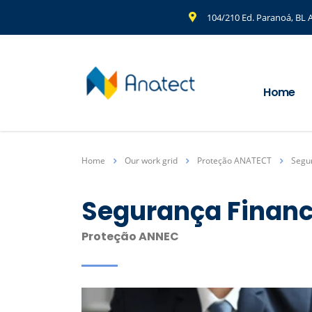
104/210 Ed. Paranoá, BL A
Home
Home
Our work grid
Proteção ANATECT
Segu
Segurança Financ
Proteção ANNEC