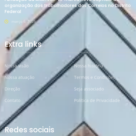
organização dos trabalhadores dos Correios no Distrito
Federal
março 6, 2026
Extra links
Nossa visão
Nossa história
Nossa atuação
Termos e Condições
Direção
Seja associado
Contato
Política de Privacidade
Redes sociais