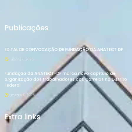
Publicações
EDITAL DE CONVOCAÇÂO DE FUNDAÇÃO DA ANATECT DF
abril 27, 2026
Fundação da ANATECT-DF marca novo capítulo de
organização dos trabalhadores dos Correios no Distrito
Federal
março 6, 2026
Extra links