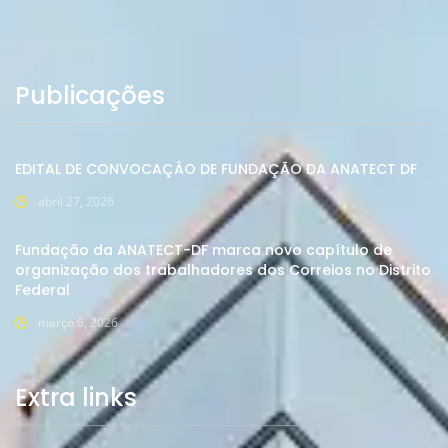
Publicações
EDITAL DE CONVOCAÇÂO DE FUNDAÇÃO DA ANATECT DF
abril 27, 2026
Fundação da ANATECT-DF marca novo capítulo de
organização dos trabalhadores dos Correios no Distrito
Federal
março 6, 2026
Extra links