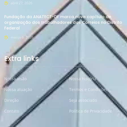
abril 27, 2026
Fundação da ANATECT-DF marca novo capítulo de
organização dos trabalhadores dos Correios no Distrito
Federal
março 6, 2026
Extra links
Nossa visão
Nossa história
Nossa atuação
Termos e Condições
Direção
Seja associado
Contato
Política de Privacidade