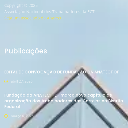
Copyright © 2025
Associação Nacional dos Trabalhadores da ECT
Seja um associado da Anatect
Publicações
EDITAL DE CONVOCAÇÂO DE FUNDAÇÃO DA ANATECT DF
abril 27, 2026
Fundação da ANATECT-DF marca novo capítulo de
organização dos trabalhadores dos Correios no Distrito
Federal
março 6, 2026