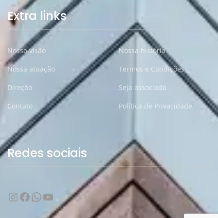
Extra links
Nossa visão
Nossa história
Nossa atuação
Termos e Condições
Direção
Seja associado
Contato
Política de Privacidade
Redes sociais
Instagram
Facebook
WhatsApp
Youtube