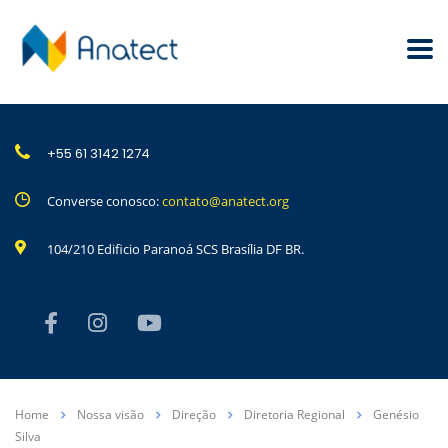
+55 61 3142 1274
Converse conosco:
contato@anatect.org
104/210 Edificio Paranoá SCS Brasília DF BR.
Home
Nossa visão
Direção
Diretoria Regional
Genésio
Silva