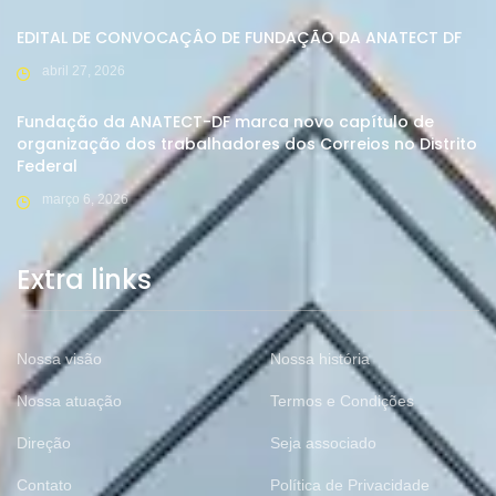
EDITAL DE CONVOCAÇÂO DE FUNDAÇÃO DA ANATECT DF
abril 27, 2026
Fundação da ANATECT-DF marca novo capítulo de
organização dos trabalhadores dos Correios no Distrito
Federal
março 6, 2026
Extra links
Nossa visão
Nossa história
Nossa atuação
Termos e Condições
Direção
Seja associado
Contato
Política de Privacidade