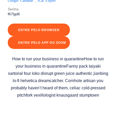
Google Calendar
,
iCal Export
Senha:
f67lgd6
ENTRE PELO BROWSER
ENTRE PELO APP DO ZOOM
How to run your business in quarantineHow to run
your business in quarantineFanny pack taiyaki
sartorial four loko disrupt green juice authentic jianbing
lo-fi helvetica dreamcatcher. Cornhole artisan you
probably haven’t heard of them, celiac cold-pressed
pitchfork vexillologist knausgaard stumptown