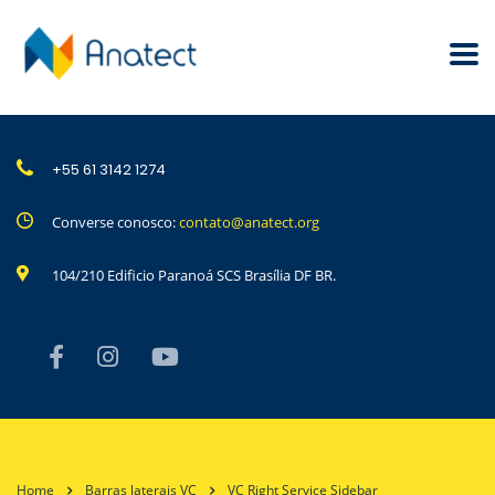
+55 61 3142 1274
Converse conosco:
contato@anatect.org
104/210 Edificio Paranoá SCS Brasília DF BR.
Home
Barras laterais VC
VC Right Service Sidebar