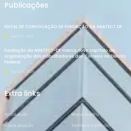
Publicações
EDITAL DE CONVOCAÇÂO DE FUNDAÇÃO DA ANATECT DF
abril 27, 2026
Fundação da ANATECT-DF marca novo capítulo de
organização dos trabalhadores dos Correios no Distrito
Federal
março 6, 2026
Extra links
Nossa visão
Nossa história
Nossa atuação
Termos e Condições