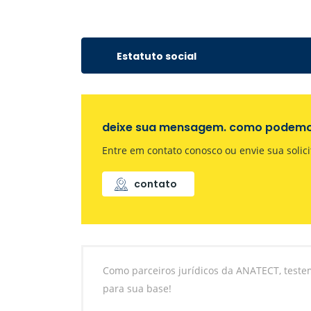
Estatuto social
deixe sua mensagem. como podemo
Entre em contato conosco ou envie sua solici
contato
Como parceiros jurídicos da ANATECT, teste
para sua base!