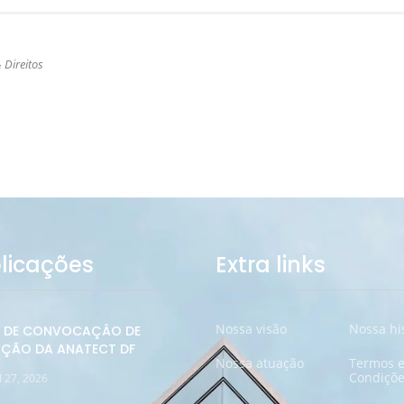
 Direitos
licações
Extra links
Nossa visão
Nossa hi
L DE CONVOCAÇÂO DE
ÇÃO DA ANATECT DF
Nossa atuação
Termos 
Condiçõe
l 27, 2026