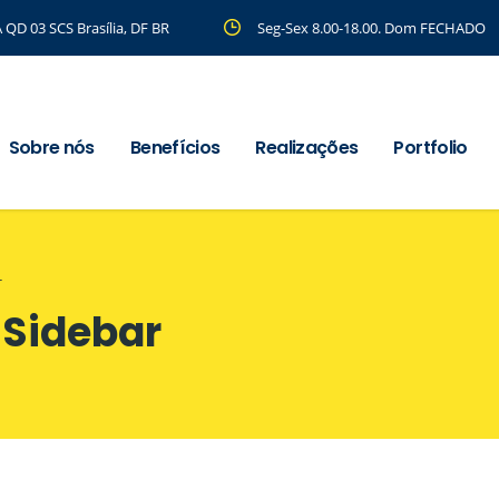
 QD 03 SCS Brasília, DF BR
Seg-Sex 8.00-18.00. Dom FECHADO
Sobre nós
Benefícios
Realizações
Portfolio
r
 Sidebar