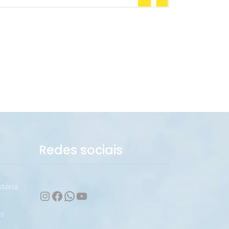
Redes sociais
stória
Instagram
Facebook
WhatsApp
Youtube
e
s