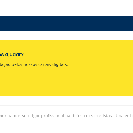
s ajudar?
tação pelos nossos canais digitais.
munhamos seu rigor profissional na defesa dos ecetistas. Uma ent