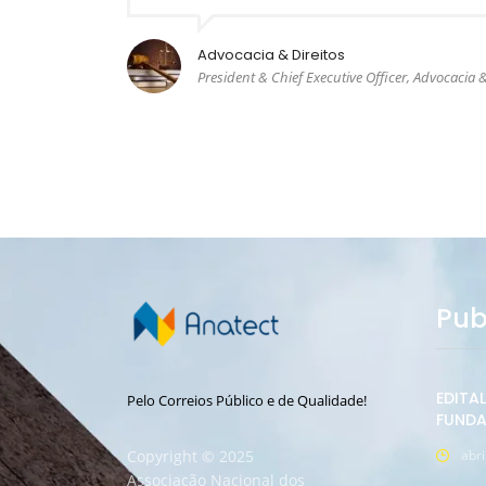
Advocacia & Direitos
President & Chief Executive Officer, Advocacia &
Pub
EDITA
Pelo Correios Público e de Qualidade!
FUNDA
Copyright © 2025
abri
Associação Nacional dos