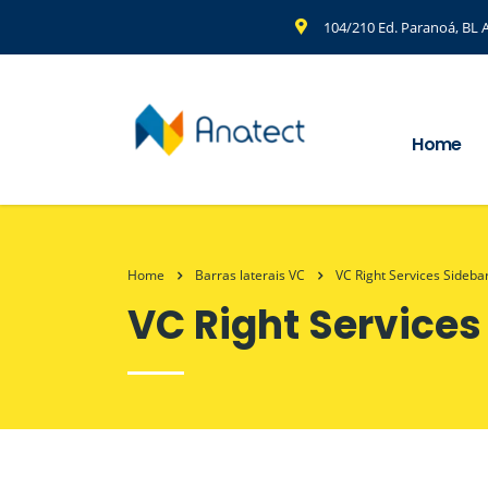
104/210 Ed. Paranoá, BL A
Home
Home
Barras laterais VC
VC Right Services Sideba
VC Right Services