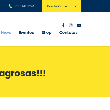
Brasília Office
61 3142 1274
News
Eventos
Shop
Contatos
agrosas!!!