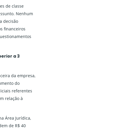
es de classe
 assunto. Nenhum
sa decisão
s financeiros
questionamentos
erior a 3
nceira da empresa,
aumento do
ciais referentes
em relação à
a Área Jurídica,
rdem de R$ 40