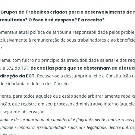
s Grupos de Trabalhos criados para o desenvolvimento de
esultados? O foco é só despesa? E a receita?
nte a atual política de atribuir a responsabilidade pelos probl
xclusivamente à remuneração de seus trabalhadores e ao benefíci
r.
ma, com fulcro no princípio da irredutibilidade salarial e dos req
ula 372 do TST,
às chefias para que se abstenham de efetua
direção da ECT.
Recusar-se a descumprir a lei e a Constituição n
de cidadania e defesa dos Correios!
enta, para todos aqueles que estão sendo arbitrariamente rebaix
nção, que registre em seu processo administrativo interno (aquele
a seguinte observação:
údio e discordância ao ato unilateral e flagrantemente contrário aos p
ilidade econômica, irredutibilidade salarial e legalidade, dentre outros,