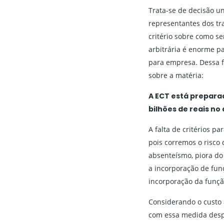
Trata-se de decisão u
representantes dos t
critério sobre como s
arbitrária é enorme pa
para empresa. Dessa 
sobre a matéria:
A ECT está preparad
bilhões de reais no 
A falta de critérios p
pois corremos o risco
absenteísmo, piora do
a incorporação de fun
incorporação da funç
Considerando o custo 
com essa medida despr