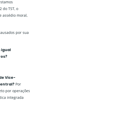
estamos
 do TST, o
 assédio moral,
 causados por sua
 igual
ros?
de Vice-
entral?
Por
eto por operações
tica integrada