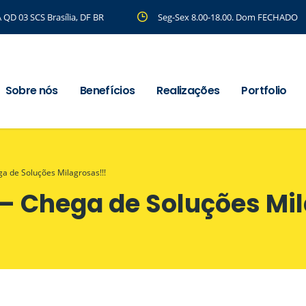
 QD 03 SCS Brasília, DF BR
Seg-Sex 8.00-18.00. Dom FECHADO
Sobre nós
Benefícios
Realizações
Portfolio
a de Soluções Milagrosas!!!
– Chega de Soluções Mil