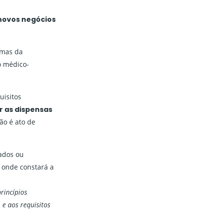
 novos negócios
emas da
o médico-
uisitos
r as dispensas
ão é ato de
ados ou
 onde constará a
rincípios
 e aos requisitos