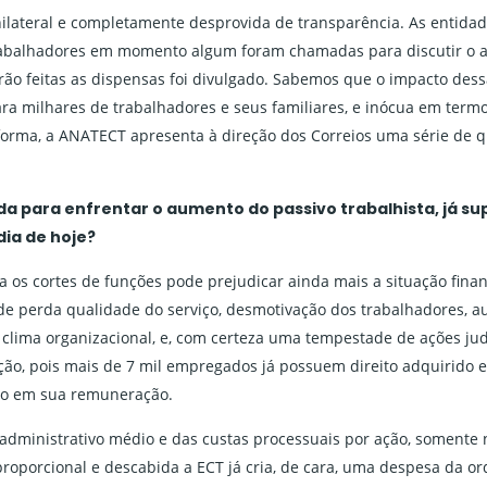
nilateral e completamente desprovida de transparência. As entidad
rabalhadores em momento algum foram chamadas para discutir o
erão feitas as dispensas foi divulgado. Sabemos que o impacto des
ra milhares de trabalhadores e seus familiares, e inócua em termo
forma, a ANATECT apresenta à direção dos Correios uma série de 
a para enfrentar o aumento do passivo trabalhista, já sup
dia de hoje?
ara os cortes de funções pode prejudicar ainda mais a situação fina
 de perda qualidade do serviço, desmotivação dos trabalhadores, 
 clima organizacional, e, com certeza uma tempestade de ações judi
ção, pois mais de 7 mil empregados já possuem direito adquirido 
ão em sua remuneração.
administrativo médio e das custas processuais por ação, somente n
oporcional e descabida a ECT já cria, de cara, uma despesa da o