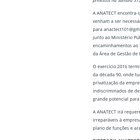
previstos na Súmula 37
A ANATECT encontra-se
venham a ser necessár
para anactect101@gmai
junto ao Ministério P
encaminhamentos ao Tr
da Área de Gestão de 
O exercício 2016 term
da década 90, onde tud
privatização da empre
indiscriminados de des
grande potencial para
A ANATECT irá requere
irreparáveis à empres
plano de funções e ac