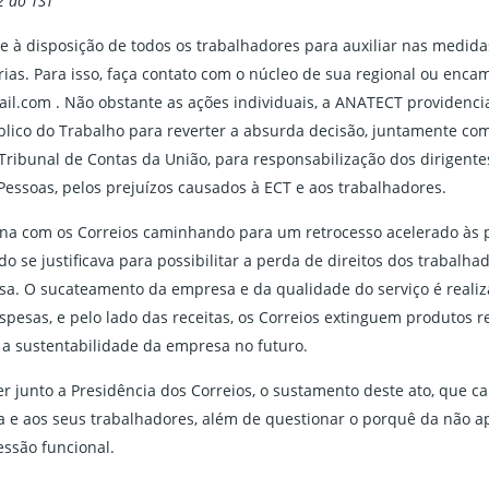
2 do TST”
 à disposição de todos os trabalhadores para auxiliar nas medidas
ias. Para isso, faça contato com o núcleo de sua regional ou enca
l.com . Não obstante as ações individuais, a ANATECT providenci
úblico do Trabalho para reverter a absurda decisão, juntamente co
ibunal de Contas da União, para responsabilização dos dirigentes
Pessoas, pelos prejuízos causados à ECT e aos trabalhadores.
ina com os Correios caminhando para um retrocesso acelerado às p
o se justificava para possibilitar a perda de direitos dos trabalha
sa. O sucateamento da empresa e da qualidade do serviço é reali
pesas, e pelo lado das receitas, os Correios extinguem produtos r
 a sustentabilidade da empresa no futuro.
r junto a Presidência dos Correios, o sustamento deste ato, que c
a e aos seus trabalhadores, além de questionar o porquê da não 
essão funcional.