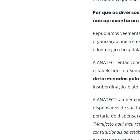
Por que os diverso
não apresentaram r
Repudiamos veementeme
organização única e e
odontológico-hospitala
A ANATECT então concla
estabelecidos na Súm
determinadas pela 
insubordinação, é ato 
A ANATECT também ori
dispensados de sua fu
portaria de dispensa) 
“Manifesto aqui meu rep
constitucionais da estab