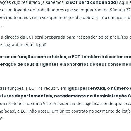
 ações cujo resultado já sabemos:
a ECT será condenada!
Aqui 
 o contingente de trabalhadores que se enquadram na Súmula 372
será muito maior, uma vez que teremos desdobramento em ações de
 …
: a direção da ECT será preparada para responder pelos prejuízos
e flagrantemente ilegal?
rtar as funções sem critérios, a ECT também irá cortar em
ração de seus dirigentes e honorários de seus conselhei
das funções, a ECT irá reduzir, em
igual percentual, o número 
ruturas departamentais, notadamente na Administração C
 da existência de uma Vice-Presidência de Logística, sendo que exc
mpíadas), a ECT não possui um único contrato no segmento de logís
a?