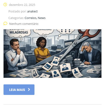
dezembro 22, 2025
Postado por:
anatect
Categorias:
Correios, News
Nenhum comentário
LEIA MAIS