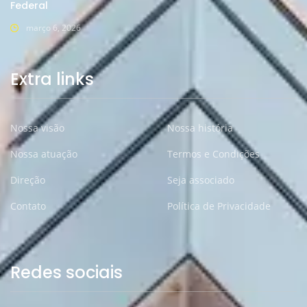
Federal
março 6, 2026
Extra links
Nossa visão
Nossa história
Nossa atuação
Termos e Condições
Direção
Seja associado
Contato
Política de Privacidade
Redes sociais