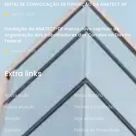
EDITAL DE CONVOCAÇÂO DE FUNDAÇÃO DA ANATECT DF
abril 27, 2026
Fundação da ANATECT-DF marca novo capítulo de
organização dos trabalhadores dos Correios no Distrito
Federal
março 6, 2026
Extra links
Nossa visão
Nossa história
Nossa atuação
Termos e Condições
Direção
Seja associado
Contato
Política de Privacidade