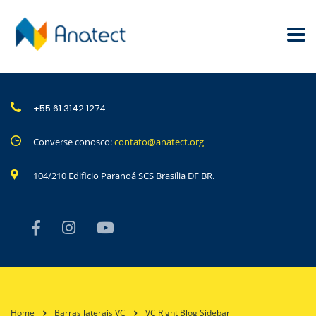
+55 61 3142 1274
Converse conosco:
contato@anatect.org
104/210 Edificio Paranoá SCS Brasília DF BR.
Home
Barras laterais VC
VC Right Blog Sidebar