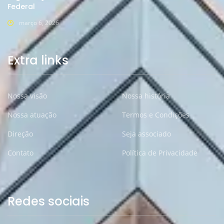
Federal
março 6, 2026
Extra links
Nossa visão
Nossa história
Nossa atuação
Termos e Condições
Direção
Seja associado
Contato
Política de Privacidade
Redes sociais