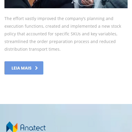
The effort vastly improved the company’s planning and
execution functions, created and implemented a new stock
policy that accounted for specific SKUs and key variables,
streamlined the order preparation process and reduced
distribution transport times.
LEIA MAIS