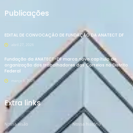
Publicações
EDITAL DE CONVOCAÇÂO DE FUNDAÇÃO DA ANATECT DF
abril 27, 2026
Fundação da ANATECT-DF marca novo capítulo de
organização dos trabalhadores dos Correios no Distrito
Federal
março 6, 2026
Extra links
Nossa visão
Nossa história