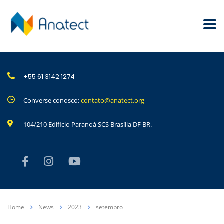
+55 61 3142 1274
Converse conosco:
contato@anatect.org
104/210 Edificio Paranoá SCS Brasília DF BR.
Home
News
2023
setembro