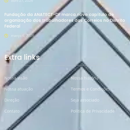
abril 27, 2026
Fundação da ANATECT-DF marca novo capítulo de
organização dos trabalhadores dos Correios no Distrito
Federal
março 6, 2026
Extra links
Nossa visão
Nossa história
Nossa atuação
Termos e Condições
Direção
Seja associado
Contato
Política de Privacidade