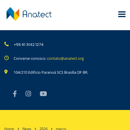
+55 61 3142 1274
Converse conosco:
contato@anatect.org
104/210 Edificio Paranoá SCS Brasília DF BR.
Home
News
2026
março