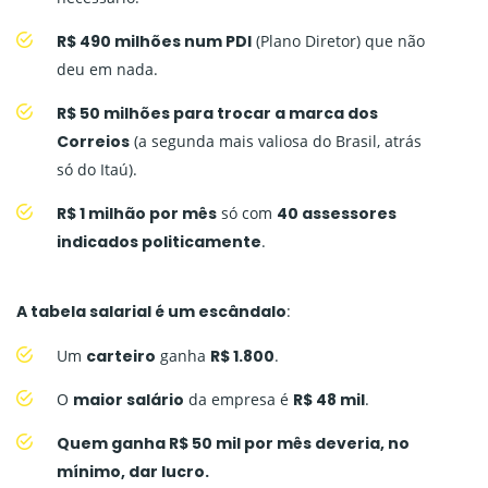
R$ 490 milhões num PDI
(Plano Diretor) que não
deu em nada.
R$ 50 milhões para trocar a marca dos
Correios
(a segunda mais valiosa do Brasil, atrás
só do Itaú).
R$ 1 milhão por mês
só com
40 assessores
indicados politicamente
.
A tabela salarial é um escândalo
:
Um
carteiro
ganha
R$ 1.800
.
O
maior salário
da empresa é
R$ 48 mil
.
Quem ganha R$ 50 mil por mês deveria, no
mínimo, dar lucro.