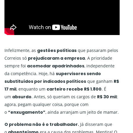
Infelizmente, as
gestões políticas
que passaram pelos
Correios só
prejudicaram a empresa
. A prioridade
sempre foi
acomodar apadrinhados
, independente
da competência. Hoje, há
supervisores sendo
substituídos por indicados políticos
que ganham
R$
17 mil
, enquanto um
carteiro recebe R$ 1.800
. É
um
absurdo
. Antes, só queriam os cargos de
R$ 30 mil
;
agora, pegam qualquer coisa, porque com
o
“enxugamento”
, ainda arranjam um jeito de mamar.
O problema não é o trabalhador.
Já disseram que
o
absenteísmo
era a causa dos problemas. Mentira! O