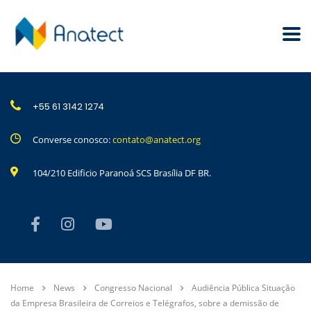
+55 61 3142 1274
Converse conosco:
contato@anatect.org
104/210 Edificio Paranoá SCS Brasília DF BR.
Home
News
Congresso Nacional
Audiência Pública Situação
da Empresa Brasileira de Correios e Telégrafos, sobre a demissão de