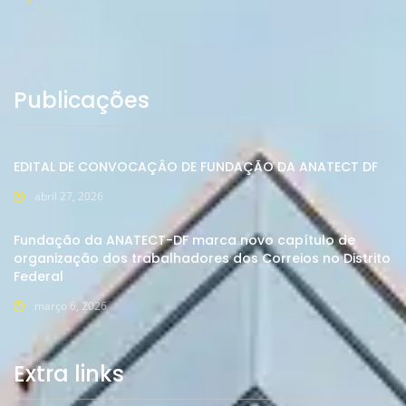
Publicações
EDITAL DE CONVOCAÇÂO DE FUNDAÇÃO DA ANATECT DF
abril 27, 2026
Fundação da ANATECT-DF marca novo capítulo de
organização dos trabalhadores dos Correios no Distrito
Federal
março 6, 2026
Extra links