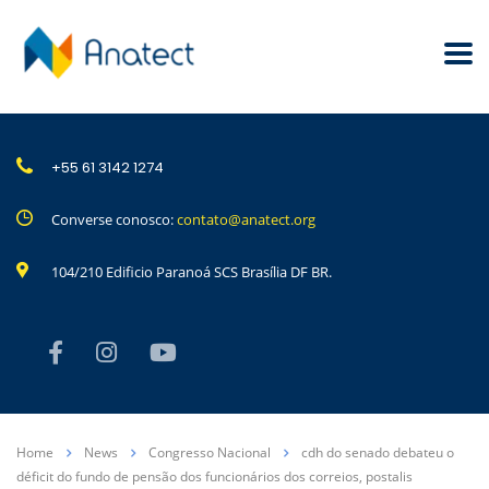
+55 61 3142 1274
Converse conosco:
contato@anatect.org
104/210 Edificio Paranoá SCS Brasília DF BR.
Home
News
Congresso Nacional
cdh do senado debateu o
déficit do fundo de pensão dos funcionários dos correios, postalis