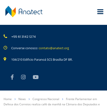
+55 61 3142 1274
Converse conosco:
contato@anatect.org
104/210 Edificio Paranoá SCS Brasília DF BR.
Home
News
Congresso Nacional
Frente Parlamentar em
Defesa dos Correios realiza café da manhã na Câmara dos Deputados e