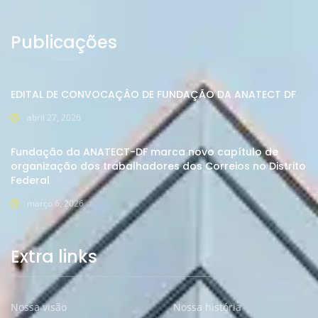
Publicações
EDITAL DE CONVOCAÇÂO DE FUNDAÇÃO DA ANATECT DF
abril 27, 2026
Fundação da ANATECT-DF marca novo capítulo de
organização dos trabalhadores dos Correios no Distrito
Federal
março 6, 2026
Extra links
Nossa visão
Nossa história