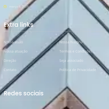
março 6, 2026
Extra links
Nossa visão
Nossa história
Nossa atuação
Termos e Condições
Direção
Seja associado
Contato
Política de Privacidade
Redes sociais