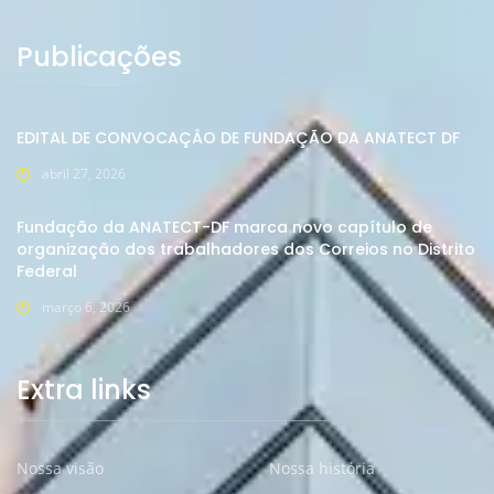
Publicações
EDITAL DE CONVOCAÇÂO DE FUNDAÇÃO DA ANATECT DF
abril 27, 2026
Fundação da ANATECT-DF marca novo capítulo de
organização dos trabalhadores dos Correios no Distrito
Federal
março 6, 2026
Extra links
Nossa visão
Nossa história