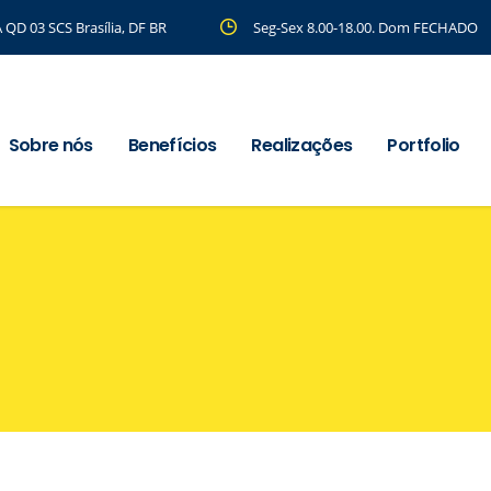
 QD 03 SCS Brasília, DF BR
Seg-Sex 8.00-18.00. Dom FECHADO
Sobre nós
Benefícios
Realizações
Portfolio