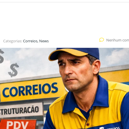
Nenhum com
Categorias:
Correios, News