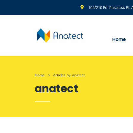
104/210 Ed. Paranoá, BL A
Home
Home
Articles by: anatect
anatect